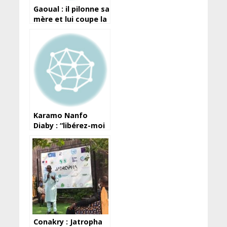
Gaoual : il pilonne sa
mère et lui coupe la
tête
Karamo Nanfo
Diaby : “libérez-moi
pour que je rentre
chez moi”
Conakry : Jatropha