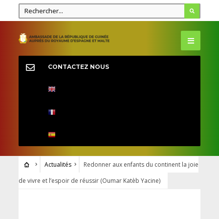
CONTACTEZ NOUS
Actualités
Redonner aux enfants du continent la joie
de vivre et l’espoir de réussir (Oumar Katèb Yacine)
ACTUALITÉS