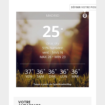
DÉFINIR VOTRE POSITION
MADRID
25
°
clear sky
51% humidité
vent : 1m/s N
MAX 26 • MIN 23
37
36
36
36
36
°
°
°
°
°
VEN
SAM
DIM
LUN
MAR
Temps à partir de OpenWeatherMap
VOTRE