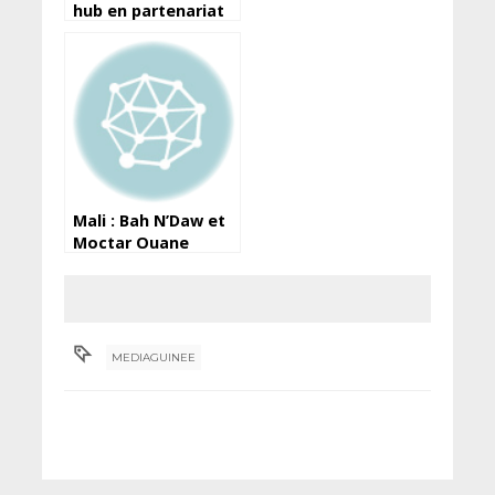
hub en partenariat
avec l’APIP accueille
‘’l’APIP Mobile’’dans
le cadre de la phase
2 du (precop)
Mali : Bah N’Daw et
Moctar Ouane
arrêtés
MEDIAGUINEE