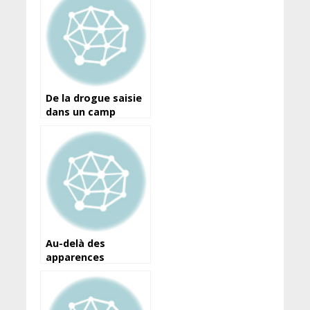
De la drogue saisie
dans un camp
militaire à Dubréka
Au-delà des
apparences
(Honorable
Souleymane Kéita)