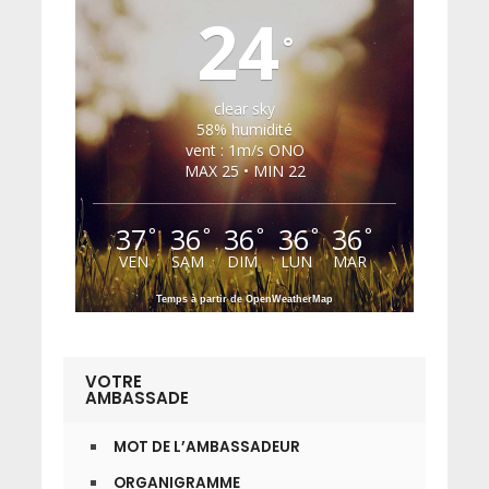
24
°
clear sky
58% humidité
vent : 1m/s ONO
MAX 25 • MIN 22
37
36
36
36
36
°
°
°
°
°
VEN
SAM
DIM
LUN
MAR
Temps à partir de OpenWeatherMap
VOTRE
AMBASSADE
MOT DE L’AMBASSADEUR
ORGANIGRAMME