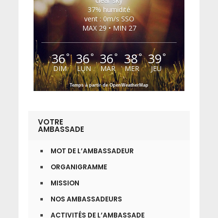
clear sky
37% humidité
vent : 0m/s SSO
MAX 29 • MIN 27
36
36
36
38
39
°
°
°
°
°
DIM
LUN
MAR
MER
JEU
Temps à partir de OpenWeatherMap
VOTRE
AMBASSADE
MOT DE L’AMBASSADEUR
ORGANIGRAMME
MISSION
NOS AMBASSADEURS
ACTIVITÉS DE L’AMBASSADE