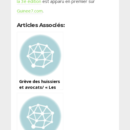
la 3è édition
est apparu en premier sur
Guinee7.com
.
Articles Associés:
Grève des huissiers
et avocats/ « Les
choses avancent à
pas de caméléon,
l’avion essaie de
décoller » dixit Me
Sory Daouda
Camara