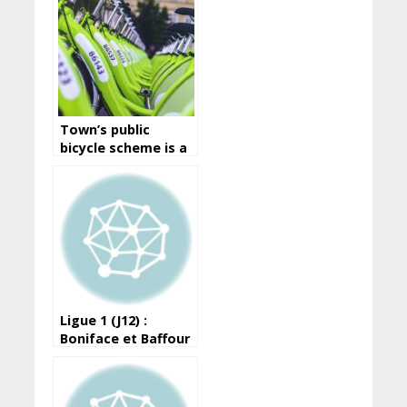
Town’s public
bicycle scheme is a
great way to travel
around the city
Ligue 1 (J12) :
Boniface et Baffour
portent le Horoya
devant les militaires
de l’ASFAG