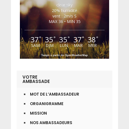
clear sky
20% humidité
vent : 2m/s S
MAX 36 • MIN 35
37
35
35
37
38
°
°
°
°
°
SAM
DIM
LUN
MAR
MER
Temps à partir de OpenWeatherMap
VOTRE
AMBASSADE
MOT DE L’AMBASSADEUR
ORGANIGRAMME
MISSION
NOS AMBASSADEURS