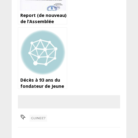
Report (de nouveau)
de l’Assemblée
élective de la
Féguifoot
Décès à 93 ans du
fondateur de Jeune
Afrique, Béchir Ben
Yahmed
GUINEE7