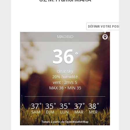
DÉFINIR VOTRE POSITION
MADRID
36
°
clear sky
20% humidité
vent : 2m/s S
MAX 36 • MIN 35
37
35
35
37
38
°
°
°
°
°
SAM
DIM
LUN
MAR
MER
Temps à partir de OpenWeatherMap