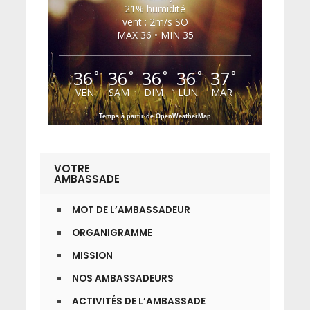
21% humidité
vent : 2m/s SO
MAX 36 • MIN 35
36
36
36
36
37
°
°
°
°
°
VEN
SAM
DIM
LUN
MAR
Temps à partir de OpenWeatherMap
VOTRE
AMBASSADE
MOT DE L’AMBASSADEUR
ORGANIGRAMME
MISSION
NOS AMBASSADEURS
ACTIVITÉS DE L’AMBASSADE