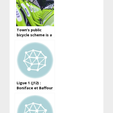
Town’s public
bicycle scheme is a
great way to travel
around the city
Ligue 1 (J12) :
Boniface et Baffour
portent le Horoya
devant les militaires
de l’ASFAG