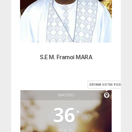
S.E M. Framoi MARA
DÉFINIR VOTRE POSITION
MADRID
36
°
clear sky