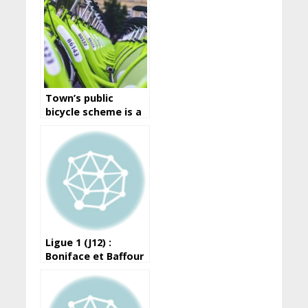
Town’s public
bicycle scheme is a
great way to travel
around the city
Ligue 1 (J12) :
Boniface et Baffour
portent le Horoya
devant les militaires
de l’ASFAG