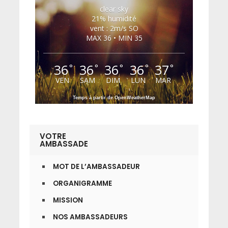
clear sky
21% humidité
vent : 2m/s SO
MAX 36 • MIN 35
36
36
36
36
37
°
°
°
°
°
VEN
SAM
DIM
LUN
MAR
Temps à partir de OpenWeatherMap
VOTRE
AMBASSADE
MOT DE L’AMBASSADEUR
ORGANIGRAMME
MISSION
NOS AMBASSADEURS