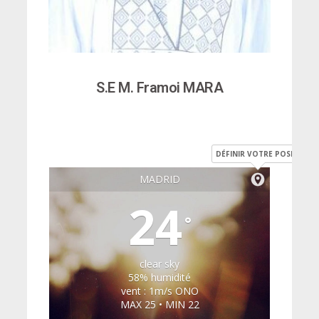
S.E M. Framoi MARA
DÉFINIR VOTRE POSITION
MADRID
24
°
clear sky
58% humidité
vent : 1m/s ONO
MAX 25 • MIN 22