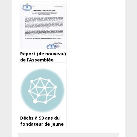
liberté de la presse :
Les demi-vérités
d’Amara Somparé…
Report (de nouveau)
de l’Assemblée
élective de la
Féguifoot
Décès à 93 ans du
fondateur de Jeune
Afrique, Béchir Ben
Yahmed