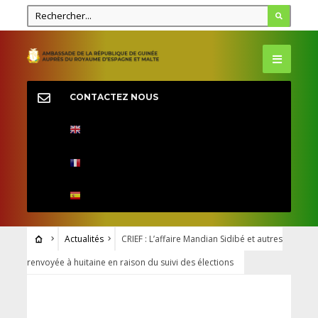
CONTACTEZ NOUS
Actualités
CRIEF : L’affaire Mandian Sidibé et autres
renvoyée à huitaine en raison du suivi des élections
ACTUALITÉS