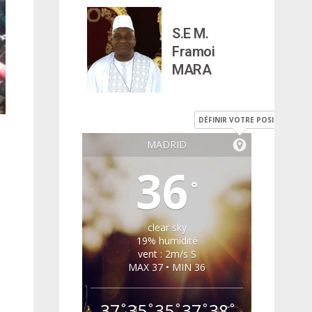
S.E M.
Framoi
MARA
DÉFINIR VOTRE POSITION
MADRID
36
°
clear sky
19% humidité
vent : 2m/s S
MAX 37 • MIN 36
37
35
35
37
38
°
°
°
°
°