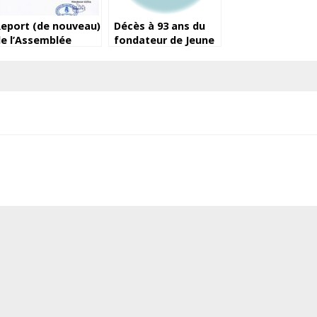
eport (de nouveau)
Décès à 93 ans du
e l’Assemblée
fondateur de Jeune
lective de la
Afrique, Béchir Ben
éguifoot
Yahmed