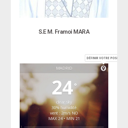
S.E M. Framoi MARA
DÉFINIR VOTRE POSITION
MADRID
24
°
clear sky
30% humidité
vent : 2m/s NO
MAX 24 • MIN 21