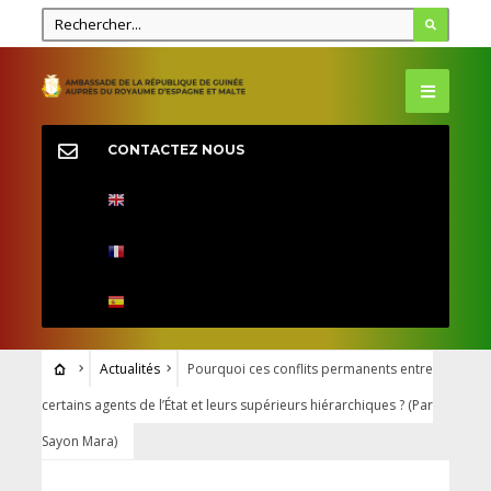
CONTACTEZ NOUS
Actualités
Pourquoi ces conflits permanents entre
certains agents de l’État et leurs supérieurs hiérarchiques ? (Par
Sayon Mara)
ACTUALITÉS