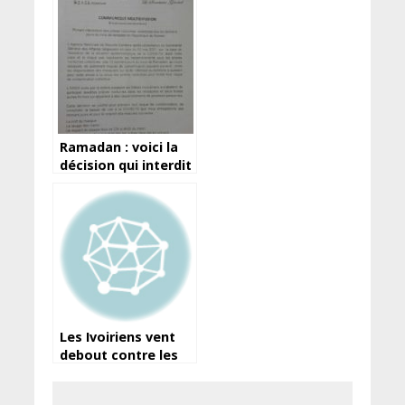
faire?
Ramadan : voici la
décision qui interdit
les prières
nocturnes des dix
derniers jours en
Guinée…
Les Ivoiriens vent
debout contre les
coupures de
courant