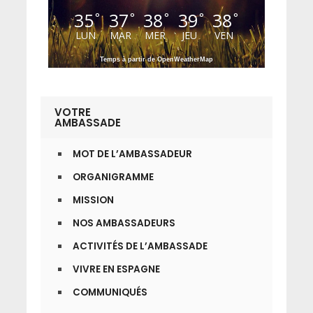
35
37
38
39
38
°
°
°
°
°
LUN
MAR
MER
JEU
VEN
Temps à partir de OpenWeatherMap
VOTRE
AMBASSADE
MOT DE L’AMBASSADEUR
ORGANIGRAMME
MISSION
NOS AMBASSADEURS
ACTIVITÉS DE L’AMBASSADE
VIVRE EN ESPAGNE
COMMUNIQUÉS