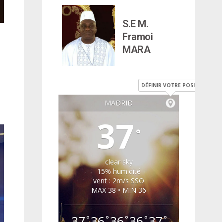
S.E M.
Framoi
MARA
DÉFINIR VOTRE POSITION
MADRID
37
°
clear sky
15% humidité
vent : 2m/s SSO
MAX 38 • MIN 36
37
36
36
36
37
°
°
°
°
°