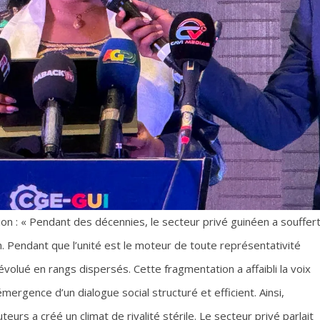
ion : « Pendant des décennies, le secteur privé guinéen a souffer
n. Pendant que l’unité est le moteur de toute représentativité
volué en rangs dispersés. Cette fragmentation a affaibli la voix
émergence d’un dialogue social structuré et efficient. Ainsi,
teurs a créé un climat de rivalité stérile. Le secteur privé parlait