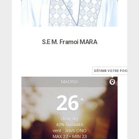
S.E M. Framoi MARA
DÉFINIR VOTRE POSITION
MADRID
26
°
clear sky
43% humidité
vent : 2m/s ONO
MAX 27 • MIN 23