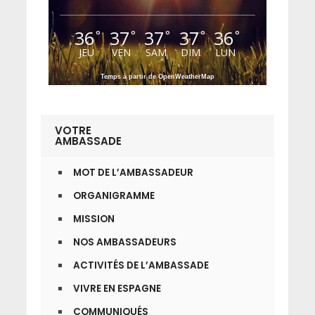
36
37
37
37
36
°
°
°
°
°
JEU
VEN
SAM
DIM
LUN
Temps à partir de OpenWeatherMap
VOTRE
AMBASSADE
MOT DE L’AMBASSADEUR
ORGANIGRAMME
MISSION
NOS AMBASSADEURS
ACTIVITÉS DE L’AMBASSADE
VIVRE EN ESPAGNE
COMMUNIQUÉS