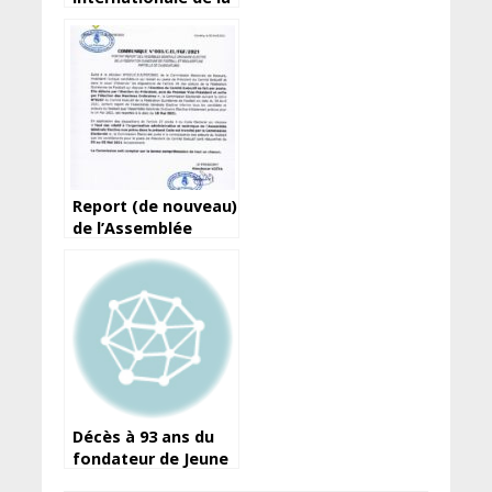
liberté de la presse :
Les demi-vérités
d’Amara Somparé…
Report (de nouveau)
de l’Assemblée
élective de la
Féguifoot
Décès à 93 ans du
fondateur de Jeune
Afrique, Béchir Ben