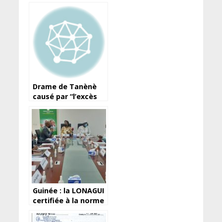
Drame de Tanènè
causé par “l’excès
de vitesse et la
circulation à gauche
du camion”
(Aguiser)
Guinée : la LONAGUI
certifiée à la norme
ISO 9001 version
2015