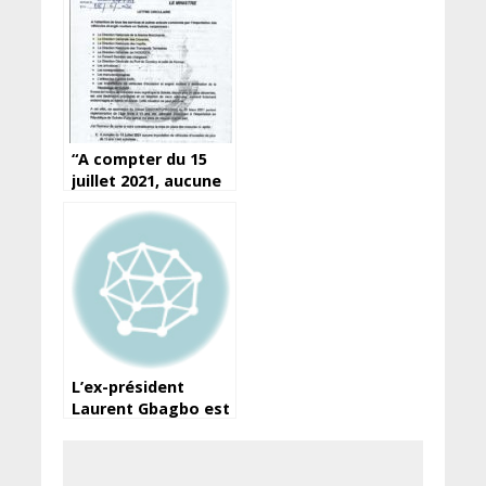
“A compter du 15
juillet 2021, aucune
importation de
véhicules d’occasion
de plus de 13 ans
n’est autorisée” en
Guinée (ministre)
L’ex-président
Laurent Gbagbo est
rentré en Côte
d’Ivoire dans une
atmosphère tendue