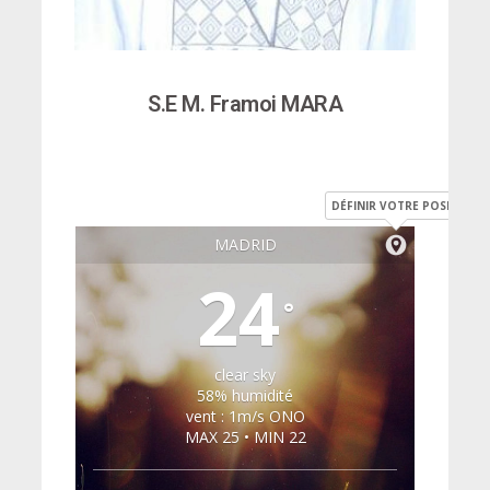
S.E M. Framoi MARA
DÉFINIR VOTRE POSITION
MADRID
24
°
clear sky
58% humidité
vent : 1m/s ONO
MAX 25 • MIN 22