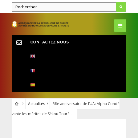
CONTACTEZ NOUS
Actualités
58è anniversaire de l’UA: Alpha Condé
vante les mérites de Sékou Touré…
ACTUALITÉS