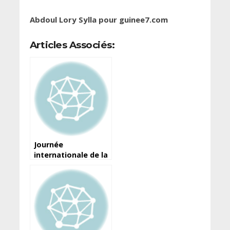
Abdoul Lory Sylla pour guinee7.com
Articles Associés:
Journée
internationale de la
liberté de la presse :
Voici la déclaration
du ministre de
l’Information et de
la Communication