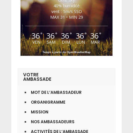
clear sky
40% humidité
vent : 1m/s SSO
MAX 31 • MIN 29
36
36
36
36
36
°
°
°
°
°
VEN
SAM
DIM
LUN
MAR
Temps à partir de OpenWeatherMap
VOTRE
AMBASSADE
MOT DE L’AMBASSADEUR
ORGANIGRAMME
MISSION
NOS AMBASSADEURS
ACTIVITÉS DE L’AMBASSADE