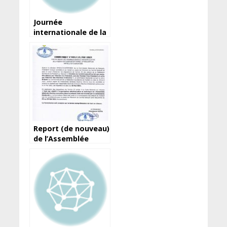
Journée
internationale de la
liberté de la presse :
Les demi-vérités
d’Amara Somparé…
Report (de nouveau)
de l’Assemblée
élective de la
Féguifoot