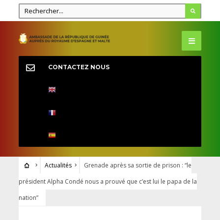
CONTACTEZ NOUS
Actualités
Grenade après sa sortie de prison : “le
président Alpha Condé nous a prouvé que c’est lui le papa de la
nation”
ACTUALITÉS