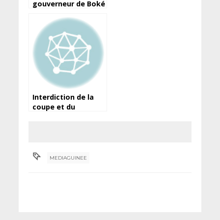
gouverneur de Boké
sur la fermeture de
la mine d’or de
Kounsitel (Gaoual):
“je n’ai pas été
associé” (audio)
Interdiction de la
coupe et du
transport du bois :
réactions des
acteurs de la filière
à Conakry
MEDIAGUINEE