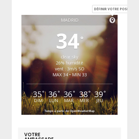
DÉFINIR VOTRE POSITION
MADRID
34
°
clear sky
26% humidité
vent : 3m/s SO
MAX 34 • MIN 33
35
36
36
38
39
°
°
°
°
°
DIM
LUN
MAR
MER
JEU
Temps à partir de OpenWeatherMap
VOTRE