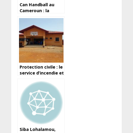
Can Handball au
Cameroun : la
Guinée risque la
disqualification,
faute de
“financement”
Protection civile : le
service d’incendie et
de secours de
Ratoma ouvre ses
portes pour se faire
connaitre
Siba Lohalamou,