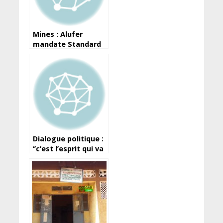
Mines : Alufer
mandate Standard
Chartered pour
trouver de
nouveaux
investisseurs
(Westaf Mining)
Dialogue politique :
‘’c’est l’esprit qui va
prévaloir qui
compte’’, dit Faya
Millimouno, de
retour des Usa