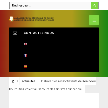
CONTACTEZ NOUS
Actualités
Dabola : les ressortissants de Konindou
Kouroufïng volent au secours des sinistrés d’incendie
ACTUALITÉS