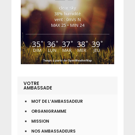
clear sky
38% humidité
vent : 0m/s N
MAX 25 • MIN 24
35
36
37
38
39
°
°
°
°
°
DIM
LUN
MAR
MER
JEU
Temps à partir de OpenWeatherMap
VOTRE
AMBASSADE
MOT DE L’AMBASSADEUR
ORGANIGRAMME
MISSION
NOS AMBASSADEURS